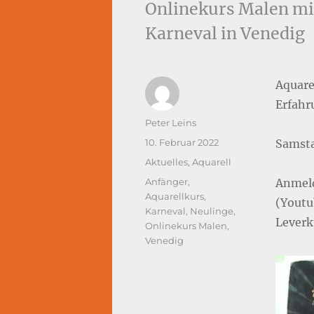
Onlinekurs Malen mi
Karneval in Venedig
Aquare
Erfahr
Autor
Peter Leins
Veröffentlicht
10. Februar 2022
Samsta
am
Kategorien
Aktuelles
,
Aquarell
Schlagwörter
Anfänger
,
Anmeld
Aquarellkurs
,
(Youtu
Karneval
,
Neulinge
,
Leverk
Onlinekurs Malen
,
Venedig