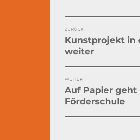
Beitragsnavigation
ZURÜCK
Kunstprojekt in 
Vorheriger
Beitrag:
weiter
WEITER
Auf Papier geht 
Nächster
Beitrag:
Förderschule