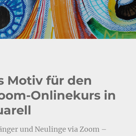
s Motiv für den
oom-Onlinekurs in
arell
fänger und Neulinge via Zoom –