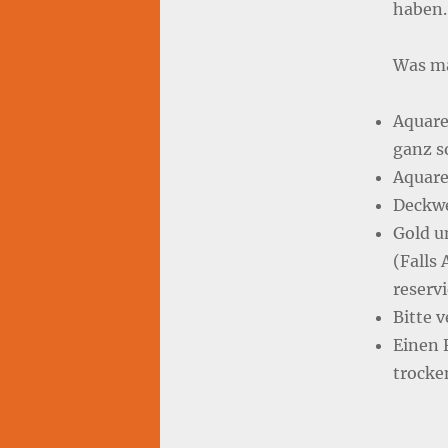
haben.
Was ma
Aquarel
ganz s
Aquare
Deckwei
Gold un
(Falls 
reservi
Bitte v
Einen 
trock