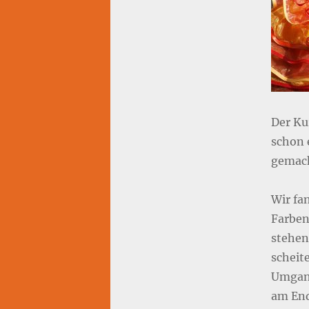
Der Kur
schon 
gemach
Wir fa
Farben 
stehen
scheit
Umgang
am End