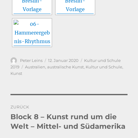
Autor
Veröffentlicht
Kategorien
Peter Leins
12. Januar 2020
Kultur und Schule
am
Schlagwörter
2019
Australien
,
australische Kunst
,
Kultur und Schule
,
Kunst
Beitragsnavigation
ZURÜCK
Block 8 – Kunst rund um die
Vorheriger
Beitrag:
Welt – Mittel- und Südamerika