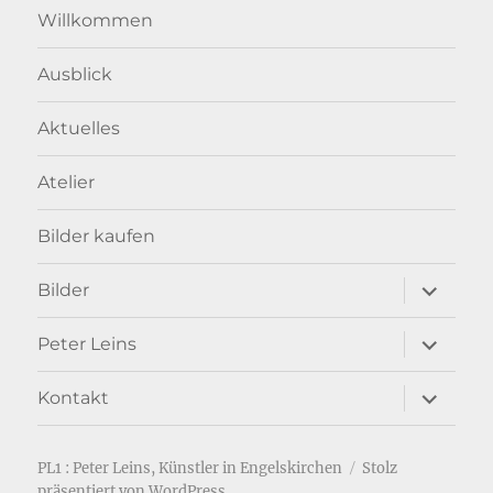
Willkommen
Ausblick
Aktuelles
Atelier
Bilder kaufen
Unterme
Bilder
anzeigen
Unterme
Peter Leins
anzeigen
Unterme
Kontakt
anzeigen
PL1 : Peter Leins, Künstler in Engelskirchen
Stolz
präsentiert von WordPress