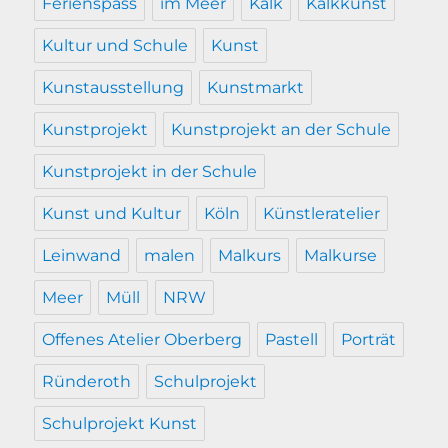
Ferienspass
im Meer
Kalk
Kalkkunst
Kultur und Schule
Kunst
Kunstausstellung
Kunstmarkt
Kunstprojekt
Kunstprojekt an der Schule
Kunstprojekt in der Schule
Kunst und Kultur
Köln
Künstleratelier
Leinwand
malen
Malkurs
Malkurse
Meer
Müll
NRW
Offenes Atelier Oberberg
Pastell
Porträt
Ründeroth
Schulprojekt
Schulprojekt Kunst