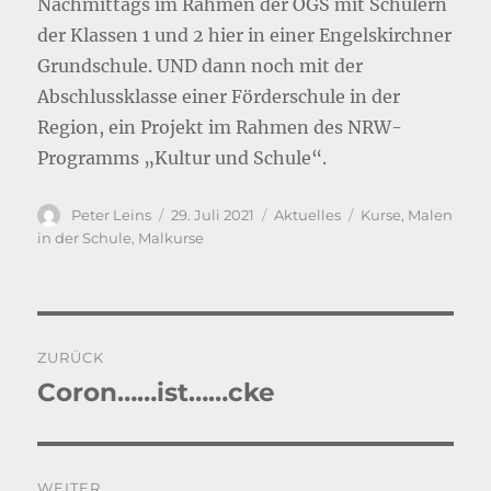
Nachmittags im Rahmen der OGS mit Schülern
der Klassen 1 und 2 hier in einer Engelskirchner
Grundschule. UND dann noch mit der
Abschlussklasse einer Förderschule in der
Region, ein Projekt im Rahmen des NRW-
Programms „Kultur und Schule“.
Autor
Veröffentlicht
Kategorien
Schlagwörter
Peter Leins
29. Juli 2021
Aktuelles
Kurse
,
Malen
am
in der Schule
,
Malkurse
Beitragsnavigation
ZURÜCK
Coron……ist……cke
Vorheriger
Beitrag:
WEITER