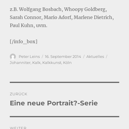
z.B. Wolfgang Bosbach, Whoopy Goldberg,
Sarah Connor, Mario Adorf, Marlene Dietrich,
Paul Kuhn, uvm.
[/info_box]
Autor
Veröffentlicht
Kategorien
Schlagwör
Peter Leins
16. September 2014
Aktuelles
am
Johanniter
,
Kalk
,
Kalkkunst
,
Köln
Beitragsnavigation
ZURÜCK
Eine neue Portrait?-Serie
Vorheriger
Beitrag:
WEITER