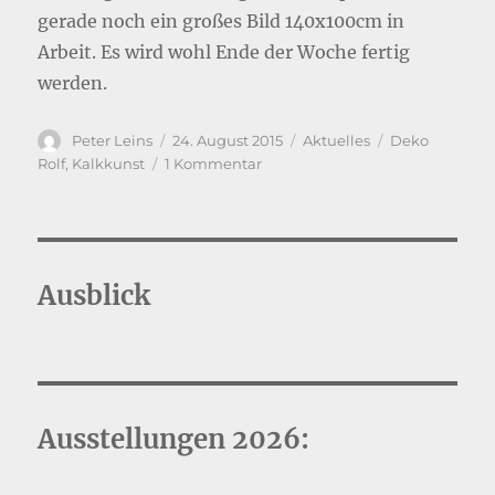
gerade noch ein großes Bild 140x100cm in
Arbeit. Es wird wohl Ende der Woche fertig
werden.
Autor
Veröffentlicht
Kategorien
Schlagwörter
Peter Leins
24. August 2015
Aktuelles
Deko
am
zu
Rolf
,
Kalkkunst
1 Kommentar
nächste
Ausstellung
voraus
Ausblick
Ausstellungen 2026: