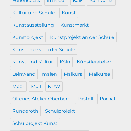
Ferienspass
im Meer
Kalk
Kalkkunst
Kultur und Schule
Kunst
Kunstausstellung
Kunstmarkt
Kunstprojekt
Kunstprojekt an der Schule
Kunstprojekt in der Schule
Kunst und Kultur
Köln
Künstleratelier
Leinwand
malen
Malkurs
Malkurse
Meer
Müll
NRW
Offenes Atelier Oberberg
Pastell
Porträt
Ründeroth
Schulprojekt
Schulprojekt Kunst