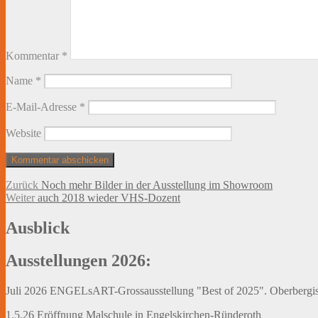
Kommentar
*
Name
*
E-Mail-Adresse
*
Website
Beitragsnavigation
Vorheriger
Zurück
Noch mehr Bilder in der Ausstellung im Showroom
Nächster
Beitrag:
Weiter
auch 2018 wieder VHS-Dozent
Beitrag:
Ausblick
Ausstellungen 2026:
Juli 2026 ENGELsART-Grossausstellung "Best of 2025". Oberbergisch
1.5.26 Eröffnung Malschule in Engelskirchen-Ründeroth