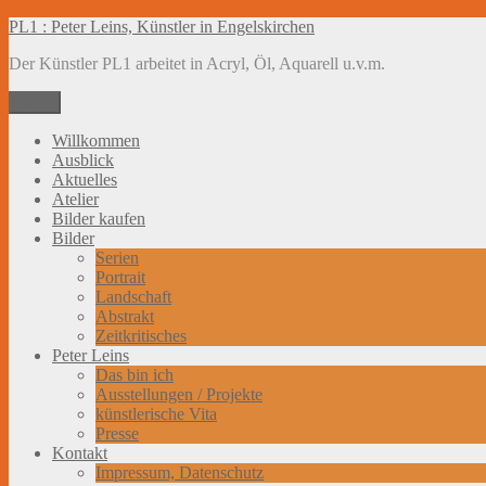
Zum
PL1 : Peter Leins, Künstler in Engelskirchen
Inhalt
Der Künstler PL1 arbeitet in Acryl, Öl, Aquarell u.v.m.
springen
Menü
Willkommen
Ausblick
Aktuelles
Atelier
Bilder kaufen
Bilder
Serien
Portrait
Landschaft
Abstrakt
Zeitkritisches
Peter Leins
Das bin ich
Ausstellungen / Projekte
künstlerische Vita
Presse
Kontakt
Impressum, Datenschutz