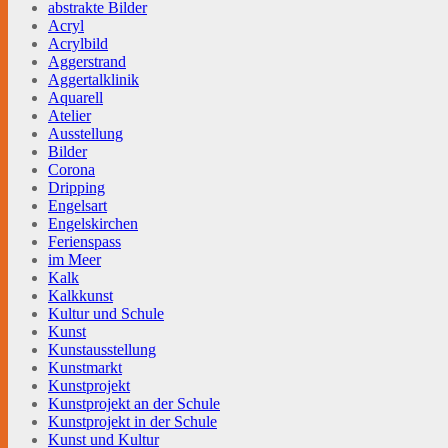
abstrakte Bilder
Acryl
Acrylbild
Aggerstrand
Aggertalklinik
Aquarell
Atelier
Ausstellung
Bilder
Corona
Dripping
Engelsart
Engelskirchen
Ferienspass
im Meer
Kalk
Kalkkunst
Kultur und Schule
Kunst
Kunstausstellung
Kunstmarkt
Kunstprojekt
Kunstprojekt an der Schule
Kunstprojekt in der Schule
Kunst und Kultur