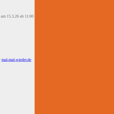
 am 15.3.26 ab 11:00
r
mal-mal-wie
d
er.de