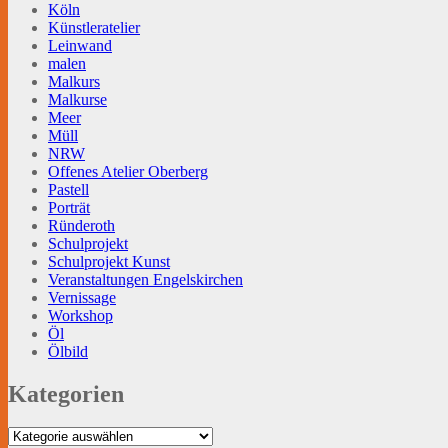
Köln
Künstleratelier
Leinwand
malen
Malkurs
Malkurse
Meer
Müll
NRW
Offenes Atelier Oberberg
Pastell
Porträt
Ründeroth
Schulprojekt
Schulprojekt Kunst
Veranstaltungen Engelskirchen
Vernissage
Workshop
Öl
Ölbild
Kategorien
Kategorien