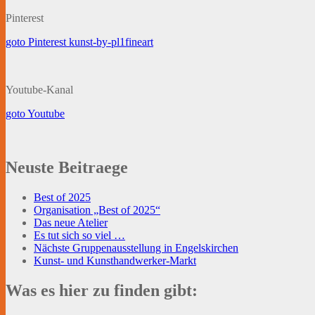
Pinterest
goto Pinterest kunst-by-pl1fineart
Youtube-Kanal
goto Youtube
Neuste Beitraege
Best of 2025
Organisation „Best of 2025“
Das neue Atelier
Es tut sich so viel …
Nächste Gruppenausstellung in Engelskirchen
Kunst- und Kunsthandwerker-Markt
Was es hier zu finden gibt: