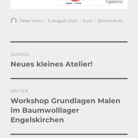
Autor
Veröffentlicht
Kategorien
Schlagwörter
Peter Leins
5. August 2024
Kurs
Zeichenkurs
am
Beitragsnavigation
ZURÜCK
Neues kleines Atelier!
Vorheriger
Beitrag:
WEITER
Workshop Grundlagen Malen
Nächster
Beitrag:
im Baumwolllager
Engelskirchen