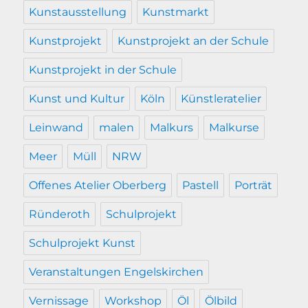
Kunstausstellung
Kunstmarkt
Kunstprojekt
Kunstprojekt an der Schule
Kunstprojekt in der Schule
Kunst und Kultur
Köln
Künstleratelier
Leinwand
malen
Malkurs
Malkurse
Meer
Müll
NRW
Offenes Atelier Oberberg
Pastell
Porträt
Ründeroth
Schulprojekt
Schulprojekt Kunst
Veranstaltungen Engelskirchen
Vernissage
Workshop
Öl
Ölbild