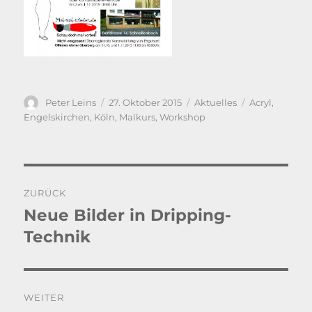
Autor
Veröffentlicht
Kategorien
Schlagwörter
Peter Leins
27. Oktober 2015
Aktuelles
Acryl
,
am
Engelskirchen
,
Köln
,
Malkurs
,
Workshop
Beitragsnavigation
ZURÜCK
Neue Bilder in Dripping-
Vorheriger
Beitrag:
Technik
WEITER