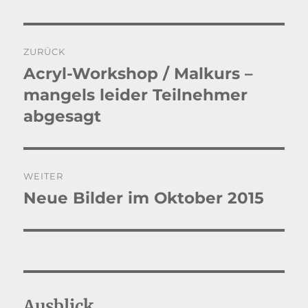
Beitragsnavigation
ZURÜCK
Acryl-Workshop / Malkurs –
Vorheriger
Beitrag:
mangels leider Teilnehmer
abgesagt
WEITER
Neue Bilder im Oktober 2015
Nächster
Beitrag:
Ausblick