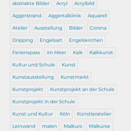
abstrakte Bilder
Acryl
Acrylbild
Aggerstrand
Aggertalklinik
Aquarell
Atelier
Ausstellung
Bilder
Corona
Dripping
Engelsart
Engelskirchen
Ferienspass
im Meer
Kalk
Kalkkunst
Kultur und Schule
Kunst
Kunstausstellung
Kunstmarkt
Kunstprojekt
Kunstprojekt an der Schule
Kunstprojekt in der Schule
Kunst und Kultur
Köln
Künstleratelier
Leinwand
malen
Malkurs
Malkurse