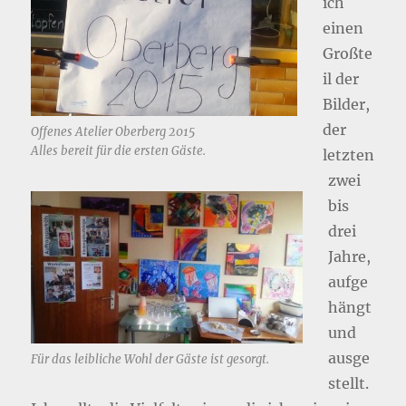
ich
einen
Großte
il der
Bilder,
der
Offenes Atelier Oberberg 2015
Alles bereit für die ersten Gäste.
letzten
zwei
bis
drei
Jahre,
aufge
hängt
und
ausge
Für das leibliche Wohl der Gäste ist gesorgt.
stellt.