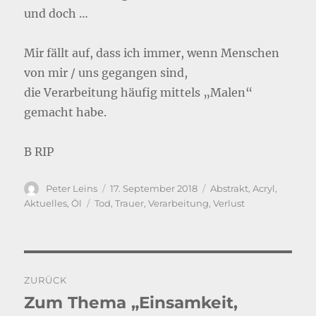
und doch …
Mir fällt auf, dass ich immer, wenn Menschen
von mir / uns gegangen sind,
die Verarbeitung häufig mittels „Malen“
gemacht habe.
B RIP
Autor
Veröffentlicht
Kategorien
Peter Leins
17. September 2018
Abstrakt
,
Acryl
,
am
Schlagwörter
Aktuelles
,
Öl
Tod
,
Trauer
,
Verarbeitung
,
Verlust
Beitragsnavigation
ZURÜCK
Zum Thema „Einsamkeit,
Vorheriger