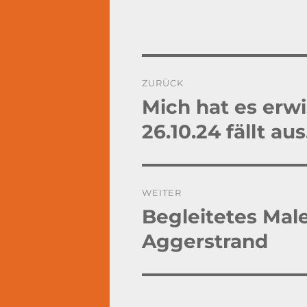
Beitragsnavigation
ZURÜCK
Mich hat es erw
Vorheriger
Beitrag:
26.10.24 fällt aus
WEITER
Begleitetes Mal
Nächster
Beitrag:
Aggerstrand