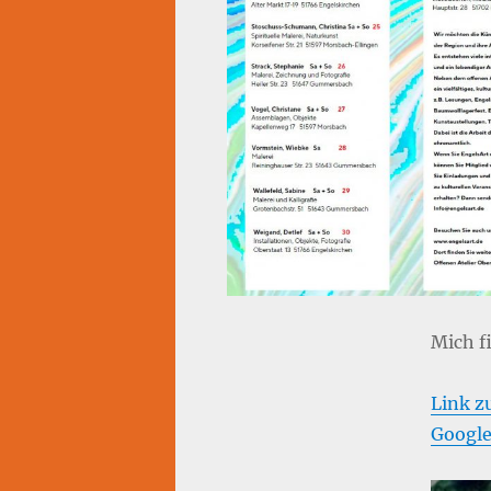
Mich f
Link z
Google