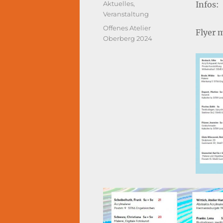
Kategorien
Aktuelles
,
Infos:
Veranstaltung
Schlagwörter
Offenes Atelier
Flyer 
Oberberg 2024