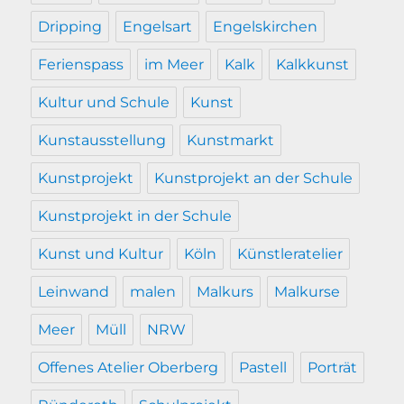
Dripping
Engelsart
Engelskirchen
Ferienspass
im Meer
Kalk
Kalkkunst
Kultur und Schule
Kunst
Kunstausstellung
Kunstmarkt
Kunstprojekt
Kunstprojekt an der Schule
Kunstprojekt in der Schule
Kunst und Kultur
Köln
Künstleratelier
Leinwand
malen
Malkurs
Malkurse
Meer
Müll
NRW
Offenes Atelier Oberberg
Pastell
Porträt