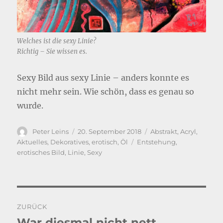
Welches ist die sexy Linie?
Richtig – Sie wissen es.
Sexy Bild aus sexy Linie – anders konnte es
nicht mehr sein. Wie schön, dass es genau so
wurde.
Autor
Veröffentlicht
Kategorien
Peter Leins
20. September 2018
Abstrakt
,
Acryl
,
am
Schlagwörter
Aktuelles
,
Dekoratives
,
erotisch
,
Öl
Entstehung
,
erotisches Bild
,
Linie
,
Sexy
Beitragsnavigation
ZURÜCK
War diesmal nicht nett
Vorheriger