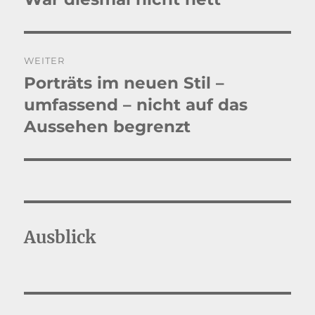
Beitrag:
WEITER
Porträts im neuen Stil –
Nächster
Beitrag:
umfassend – nicht auf das
Aussehen begrenzt
Ausblick