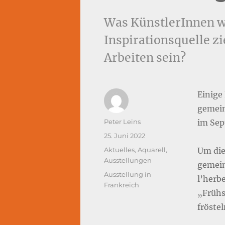
Was KünstlerInnen wo
Inspirationsquelle zi
Arbeiten sein?
Einige
gemein
Autor
Peter Leins
im Sep
Veröffentlicht
25. Juni 2022
am
Kategorien
Aktuelles
,
Aquarell
,
Um die
Ausstellungen
gemein
Schlagwörter
Ausstellung in
l’herb
Frankreich
„Frühs
fröstel