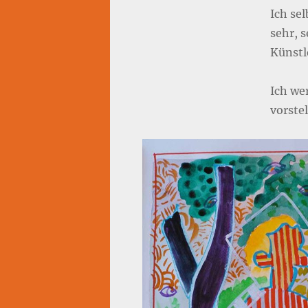
Ich se
sehr, 
Künstl
Ich we
vorste