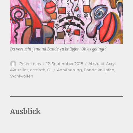
Da versucht jemand Bande zu knüpfen. Ob es gelingt?
Autor
Veröffentlicht
Kategorien
Peter Leins
12. September 2018
Abstrakt
,
Acryl
,
am
Schlagwörter
Aktuelles
,
erotisch
,
Öl
Annäherung
,
Bande knüpfen
,
Wohlwollen
Ausblick