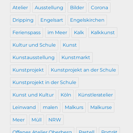
Atelier
Ausstellung
Bilder
Corona
Dripping
Engelsart
Engelskirchen
Ferienspass
im Meer
Kalk
Kalkkunst
Kultur und Schule
Kunst
Kunstausstellung
Kunstmarkt
Kunstprojekt
Kunstprojekt an der Schule
Kunstprojekt in der Schule
Kunst und Kultur
Köln
Künstleratelier
Leinwand
malen
Malkurs
Malkurse
Meer
Müll
NRW
Offenes Atelier Oberberg
Pastell
Porträt