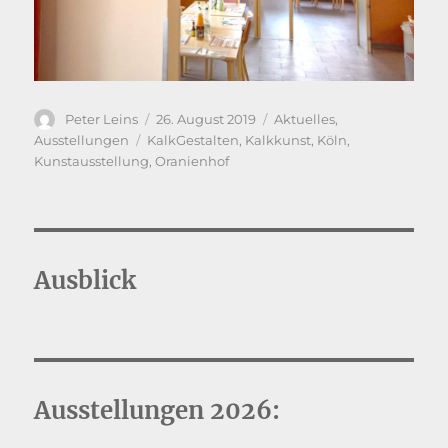
Autor
Veröffentlicht
Kategorien
Peter Leins
26. August 2019
Aktuelles
,
am
Schlagwörter
Ausstellungen
KalkGestalten
,
Kalkkunst
,
Köln
,
Kunstausstellung
,
Oranienhof
Ausblick
Ausstellungen 2026: