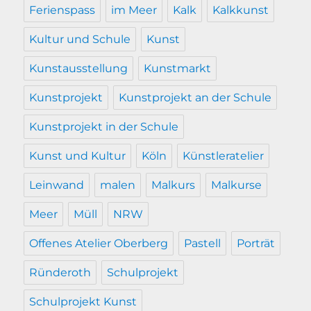
Ferienspass
im Meer
Kalk
Kalkkunst
Kultur und Schule
Kunst
Kunstausstellung
Kunstmarkt
Kunstprojekt
Kunstprojekt an der Schule
Kunstprojekt in der Schule
Kunst und Kultur
Köln
Künstleratelier
Leinwand
malen
Malkurs
Malkurse
Meer
Müll
NRW
Offenes Atelier Oberberg
Pastell
Porträt
Ründeroth
Schulprojekt
Schulprojekt Kunst