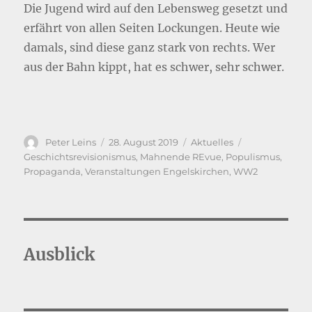
Die Jugend wird auf den Lebensweg gesetzt und
erfährt von allen Seiten Lockungen. Heute wie
damals, sind diese ganz stark von rechts. Wer
aus der Bahn kippt, hat es schwer, sehr schwer.
Autor
Veröffentlicht
Kategorien
Schlagwörter
Peter Leins
28. August 2019
Aktuelles
am
Geschichtsrevisionismus
,
Mahnende REvue
,
Populismus
,
Propaganda
,
Veranstaltungen Engelskirchen
,
WW2
Ausblick