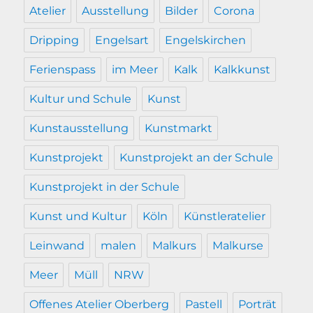
Atelier
Ausstellung
Bilder
Corona
Dripping
Engelsart
Engelskirchen
Ferienspass
im Meer
Kalk
Kalkkunst
Kultur und Schule
Kunst
Kunstausstellung
Kunstmarkt
Kunstprojekt
Kunstprojekt an der Schule
Kunstprojekt in der Schule
Kunst und Kultur
Köln
Künstleratelier
Leinwand
malen
Malkurs
Malkurse
Meer
Müll
NRW
Offenes Atelier Oberberg
Pastell
Porträt