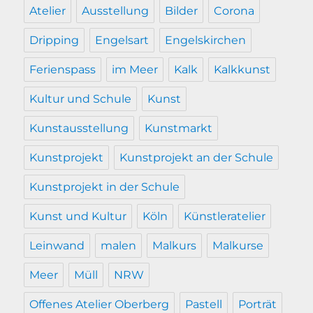
Atelier
Ausstellung
Bilder
Corona
Dripping
Engelsart
Engelskirchen
Ferienspass
im Meer
Kalk
Kalkkunst
Kultur und Schule
Kunst
Kunstausstellung
Kunstmarkt
Kunstprojekt
Kunstprojekt an der Schule
Kunstprojekt in der Schule
Kunst und Kultur
Köln
Künstleratelier
Leinwand
malen
Malkurs
Malkurse
Meer
Müll
NRW
Offenes Atelier Oberberg
Pastell
Porträt