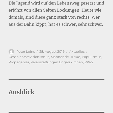
Die Jugend wird auf den Lebensweg gesetzt und
erfährt von allen Seiten Lockungen. Heute wie
damals, sind diese ganz stark von rechts. Wer
aus der Bahn kippt, hat es schwer, sehr schwer.
Autor
Veröffentlicht
Kategorien
Schlagwörter
Peter Leins
28. August 2019
Aktuelles
am
Geschichtsrevisionismus
,
Mahnende REvue
,
Populismus
,
Propaganda
,
Veranstaltungen Engelskirchen
,
WW2
Ausblick