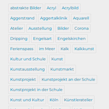
abstrakte Bilder
Acryl
Acrylbild
Aggerstrand
Aggertalklinik
Aquarell
Atelier
Ausstellung
Bilder
Corona
Dripping
Engelsart
Engelskirchen
Ferienspass
im Meer
Kalk
Kalkkunst
Kultur und Schule
Kunst
Kunstausstellung
Kunstmarkt
Kunstprojekt
Kunstprojekt an der Schule
Kunstprojekt in der Schule
Kunst und Kultur
Köln
Künstleratelier