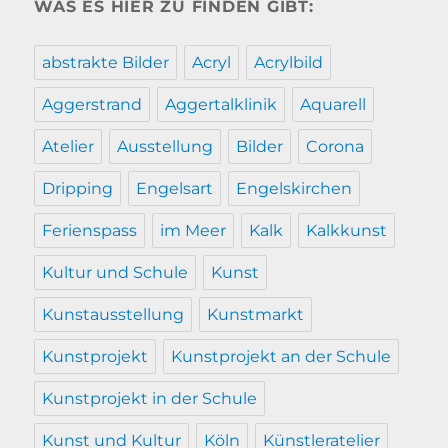
WAS ES HIER ZU FINDEN GIBT:
abstrakte Bilder
Acryl
Acrylbild
Aggerstrand
Aggertalklinik
Aquarell
Atelier
Ausstellung
Bilder
Corona
Dripping
Engelsart
Engelskirchen
Ferienspass
im Meer
Kalk
Kalkkunst
Kultur und Schule
Kunst
Kunstausstellung
Kunstmarkt
Kunstprojekt
Kunstprojekt an der Schule
Kunstprojekt in der Schule
Kunst und Kultur
Köln
Künstleratelier