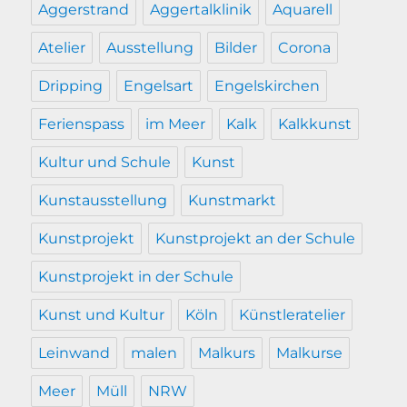
Aggerstrand
Aggertalklinik
Aquarell
Atelier
Ausstellung
Bilder
Corona
Dripping
Engelsart
Engelskirchen
Ferienspass
im Meer
Kalk
Kalkkunst
Kultur und Schule
Kunst
Kunstausstellung
Kunstmarkt
Kunstprojekt
Kunstprojekt an der Schule
Kunstprojekt in der Schule
Kunst und Kultur
Köln
Künstleratelier
Leinwand
malen
Malkurs
Malkurse
Meer
Müll
NRW