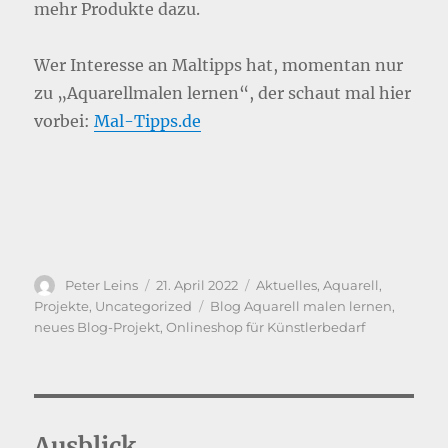
mehr Produkte dazu.
Wer Interesse an Maltipps hat, momentan nur
zu „Aquarellmalen lernen“, der schaut mal hier
vorbei:
Mal-Tipps.de
Autor
Veröffentlicht
Kategorien
Peter Leins
21. April 2022
Aktuelles
,
Aquarell
,
am
Schlagwörter
Projekte
,
Uncategorized
Blog Aquarell malen lernen
,
neues Blog-Projekt
,
Onlineshop für Künstlerbedarf
Ausblick