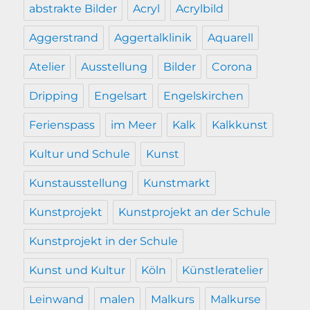
abstrakte Bilder
Acryl
Acrylbild
Aggerstrand
Aggertalklinik
Aquarell
Atelier
Ausstellung
Bilder
Corona
Dripping
Engelsart
Engelskirchen
Ferienspass
im Meer
Kalk
Kalkkunst
Kultur und Schule
Kunst
Kunstausstellung
Kunstmarkt
Kunstprojekt
Kunstprojekt an der Schule
Kunstprojekt in der Schule
Kunst und Kultur
Köln
Künstleratelier
Leinwand
malen
Malkurs
Malkurse