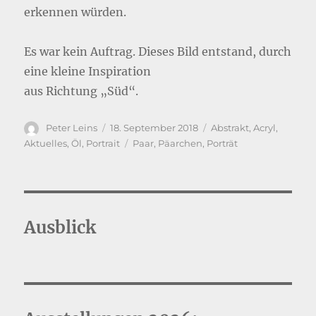
erkennen würden.
Es war kein Auftrag. Dieses Bild entstand, durch
eine kleine Inspiration
aus Richtung „Süd“.
Autor
Veröffentlicht
Kategorien
Peter Leins
18. September 2018
Abstrakt
,
Acryl
,
am
Schlagwörter
Aktuelles
,
Öl
,
Portrait
Paar
,
Päarchen
,
Porträt
Ausblick