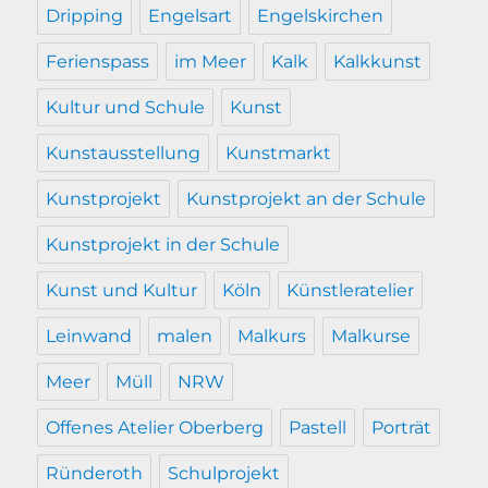
Dripping
Engelsart
Engelskirchen
Ferienspass
im Meer
Kalk
Kalkkunst
Kultur und Schule
Kunst
Kunstausstellung
Kunstmarkt
Kunstprojekt
Kunstprojekt an der Schule
Kunstprojekt in der Schule
Kunst und Kultur
Köln
Künstleratelier
Leinwand
malen
Malkurs
Malkurse
Meer
Müll
NRW
Offenes Atelier Oberberg
Pastell
Porträt
Ründeroth
Schulprojekt