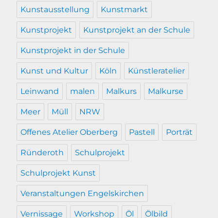
Kunstausstellung
Kunstmarkt
Kunstprojekt
Kunstprojekt an der Schule
Kunstprojekt in der Schule
Kunst und Kultur
Köln
Künstleratelier
Leinwand
malen
Malkurs
Malkurse
Meer
Müll
NRW
Offenes Atelier Oberberg
Pastell
Porträt
Ründeroth
Schulprojekt
Schulprojekt Kunst
Veranstaltungen Engelskirchen
Vernissage
Workshop
Öl
Ölbild