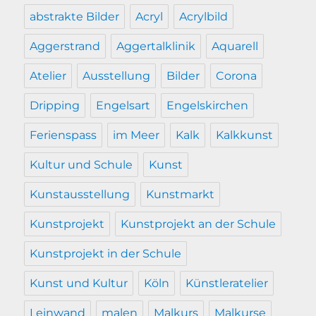
abstrakte Bilder
Acryl
Acrylbild
Aggerstrand
Aggertalklinik
Aquarell
Atelier
Ausstellung
Bilder
Corona
Dripping
Engelsart
Engelskirchen
Ferienspass
im Meer
Kalk
Kalkkunst
Kultur und Schule
Kunst
Kunstausstellung
Kunstmarkt
Kunstprojekt
Kunstprojekt an der Schule
Kunstprojekt in der Schule
Kunst und Kultur
Köln
Künstleratelier
Leinwand
malen
Malkurs
Malkurse