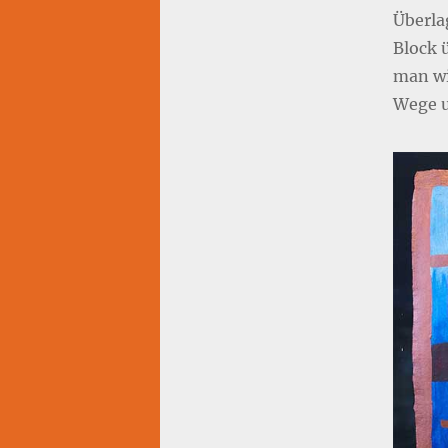
Überla
Block 
man wi
Wege u