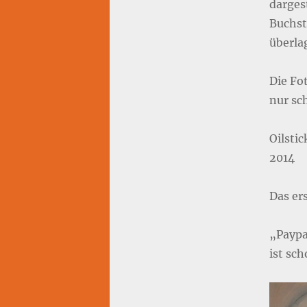
dargest
Buchst
überla
Die Fot
nur sch
Oilsti
2014
Das ers
„Paypa
ist sc