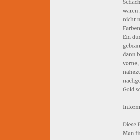
Bilder
Schacht
mit
waren z
Bezug
nicht 
zum
Webdesign
Farben
Ein du
gebran
dann b
vorne,
nahezu
nachge
Gold so
Inform
Diese 
Man fi