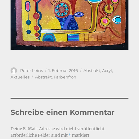
Autor
Veröffentlicht
Kategorien
Peter Leins
1. Februar 2016
Abstrakt
,
Acryl
,
am
Schlagwörter
Aktuelles
Abstrakt
,
Farbenfroh
Schreibe einen Kommentar
Deine E-Mail-Adresse wird nicht veröffentlicht.
Erforderliche Felder sind mit
*
markiert