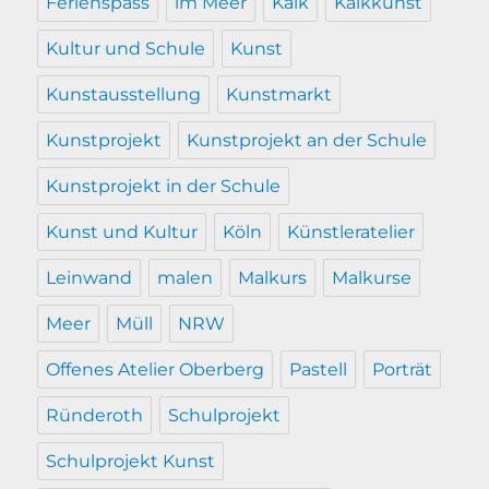
Ferienspass
im Meer
Kalk
Kalkkunst
Kultur und Schule
Kunst
Kunstausstellung
Kunstmarkt
Kunstprojekt
Kunstprojekt an der Schule
Kunstprojekt in der Schule
Kunst und Kultur
Köln
Künstleratelier
Leinwand
malen
Malkurs
Malkurse
Meer
Müll
NRW
Offenes Atelier Oberberg
Pastell
Porträt
Ründeroth
Schulprojekt
Schulprojekt Kunst