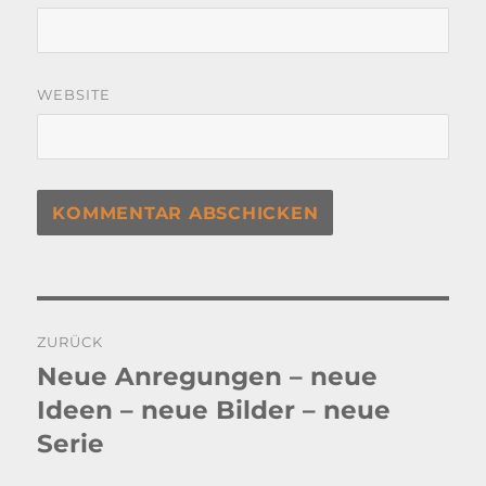
WEBSITE
Beitragsnavigation
ZURÜCK
Neue Anregungen – neue
Vorheriger
Beitrag:
Ideen – neue Bilder – neue
Serie