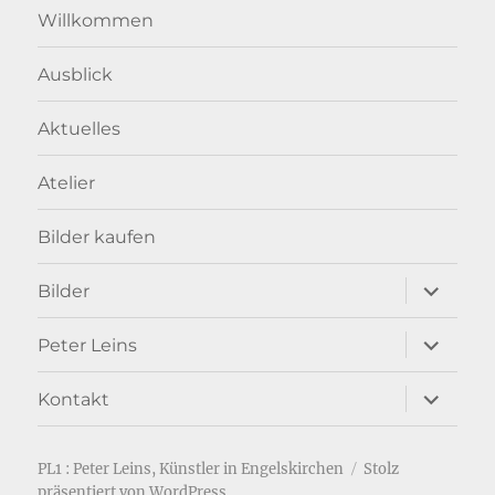
Willkommen
Ausblick
Aktuelles
Atelier
Bilder kaufen
Unterme
Bilder
anzeigen
Unterme
Peter Leins
anzeigen
Unterme
Kontakt
anzeigen
PL1 : Peter Leins, Künstler in Engelskirchen
Stolz
präsentiert von WordPress