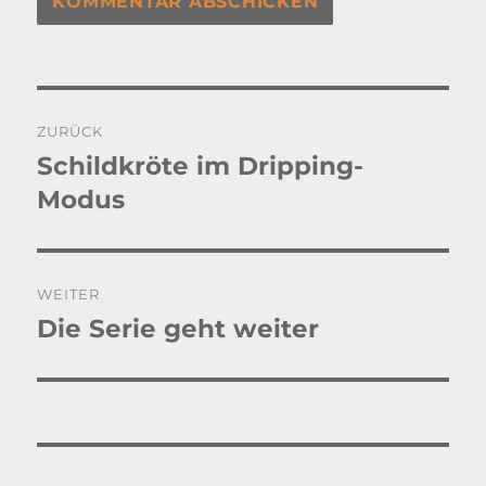
Beitragsnavigation
ZURÜCK
Schildkröte im Dripping-
Vorheriger
Beitrag:
Modus
WEITER
Die Serie geht weiter
Nächster
Beitrag: