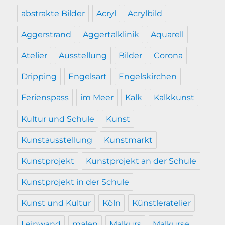
abstrakte Bilder
Acryl
Acrylbild
Aggerstrand
Aggertalklinik
Aquarell
Atelier
Ausstellung
Bilder
Corona
Dripping
Engelsart
Engelskirchen
Ferienspass
im Meer
Kalk
Kalkkunst
Kultur und Schule
Kunst
Kunstausstellung
Kunstmarkt
Kunstprojekt
Kunstprojekt an der Schule
Kunstprojekt in der Schule
Kunst und Kultur
Köln
Künstleratelier
Leinwand
malen
Malkurs
Malkurse