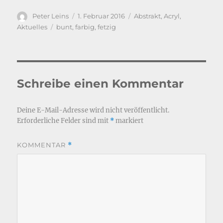
Autor
Veröffentlicht
Kategorien
Peter Leins
1. Februar 2016
Abstrakt
,
Acryl
,
am
Schlagwörter
Aktuelles
bunt
,
farbig
,
fetzig
Schreibe einen Kommentar
Deine E-Mail-Adresse wird nicht veröffentlicht.
Erforderliche Felder sind mit
*
markiert
KOMMENTAR
*