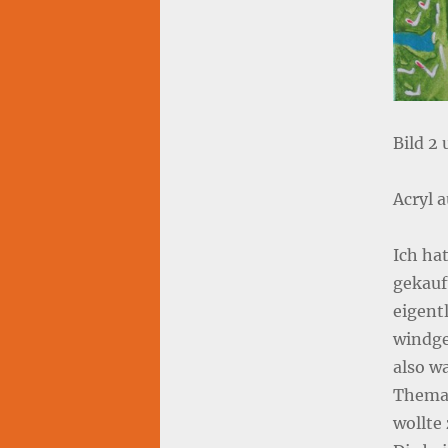
Bild 2 
Acryl 
Ich ha
gekauft
eigentl
windge
also w
Thema 
wollte