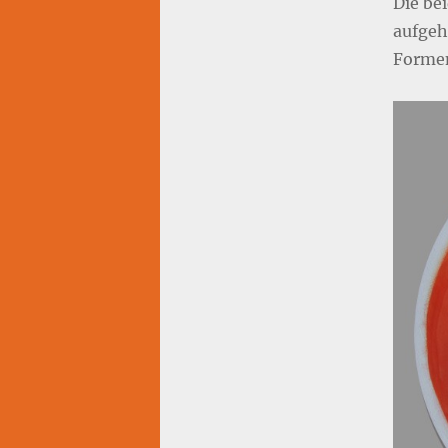
Die be
aufgeh
Formen