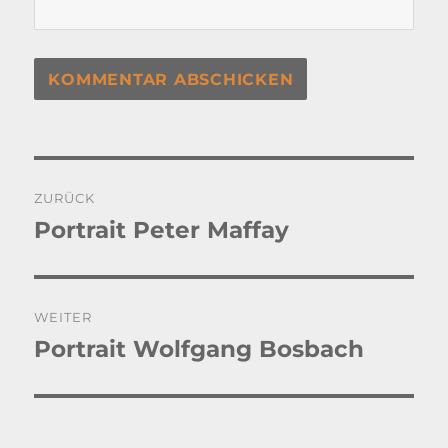
Beitragsnavigation
ZURÜCK
Portrait Peter Maffay
Vorheriger
Beitrag:
WEITER
Portrait Wolfgang Bosbach
Nächster
Beitrag: