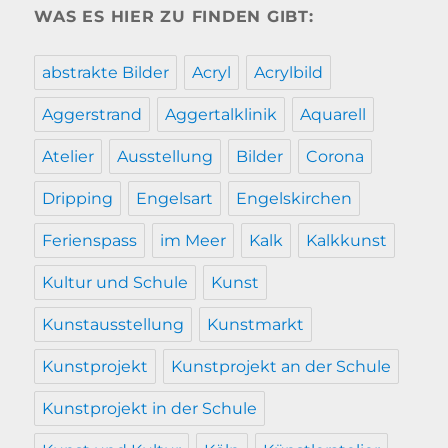
WAS ES HIER ZU FINDEN GIBT:
abstrakte Bilder
Acryl
Acrylbild
Aggerstrand
Aggertalklinik
Aquarell
Atelier
Ausstellung
Bilder
Corona
Dripping
Engelsart
Engelskirchen
Ferienspass
im Meer
Kalk
Kalkkunst
Kultur und Schule
Kunst
Kunstausstellung
Kunstmarkt
Kunstprojekt
Kunstprojekt an der Schule
Kunstprojekt in der Schule