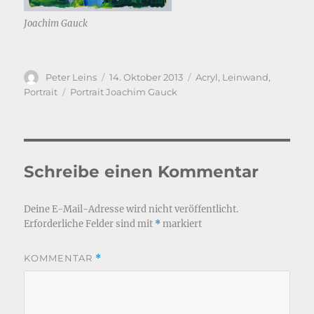
Joachim Gauck
Autor
Veröffentlicht
Kategorien
Peter Leins
14. Oktober 2013
Acryl
,
Leinwand
,
am
Schlagwörter
Portrait
Portrait Joachim Gauck
Schreibe einen Kommentar
Deine E-Mail-Adresse wird nicht veröffentlicht.
Erforderliche Felder sind mit
*
markiert
KOMMENTAR
*