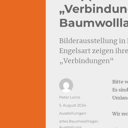
„Verbindun
Baumwolll
Bilderausstellung in
Engelsart zeigen ih
„Verbindungen“
Bitte 
Es sin
Autor
Peter Leins
Umland
Veröffentlicht
5. August 2024
am
Kategorien
Ausstellungen
Wir re
Schlagwörter
altes Baumwolllager
,
Ausstellung
,