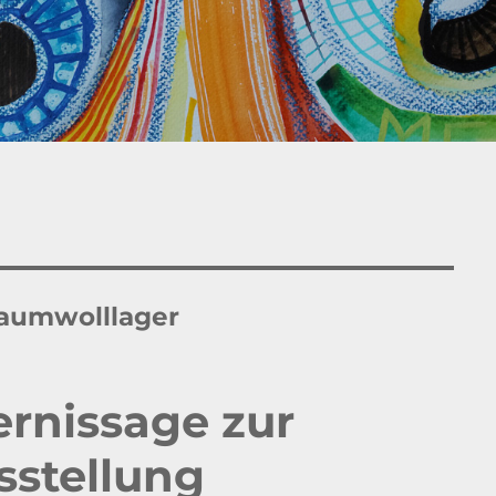
Baumwolllager
ernissage zur
stellung