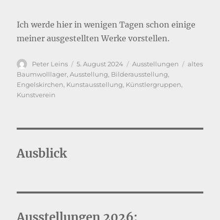
Ich werde hier in wenigen Tagen schon einige
meiner ausgestellten Werke vorstellen.
Autor
Veröffentlicht
Kategorien
Schlagwör
Peter Leins
5. August 2024
Ausstellungen
altes
am
Baumwolllager
,
Ausstellung
,
Bilderausstellung
,
Engelskirchen
,
Kunstausstellung
,
Künstlergruppen
,
Kunstverein
Ausblick
Ausstellungen 2026: