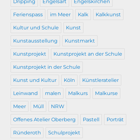
Dripping
Engelsart
Engelskirchen
Ferienspass
im Meer
Kalk
Kalkkunst
Kultur und Schule
Kunst
Kunstausstellung
Kunstmarkt
Kunstprojekt
Kunstprojekt an der Schule
Kunstprojekt in der Schule
Kunst und Kultur
Köln
Künstleratelier
Leinwand
malen
Malkurs
Malkurse
Meer
Müll
NRW
Offenes Atelier Oberberg
Pastell
Porträt
Ründeroth
Schulprojekt