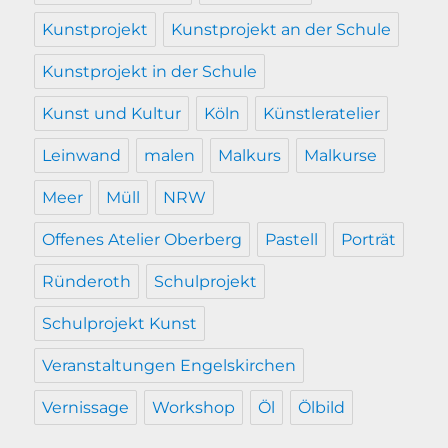
Kunstprojekt
Kunstprojekt an der Schule
Kunstprojekt in der Schule
Kunst und Kultur
Köln
Künstleratelier
Leinwand
malen
Malkurs
Malkurse
Meer
Müll
NRW
Offenes Atelier Oberberg
Pastell
Porträt
Ründeroth
Schulprojekt
Schulprojekt Kunst
Veranstaltungen Engelskirchen
Vernissage
Workshop
Öl
Ölbild