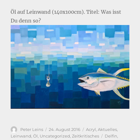
Öl auf Leinwand (140x100cm). Titel: Was isst
Du denn so?
Autor
Veröffentlicht
Kategorien
Peter Leins
24. August 2016
Acryl
,
Aktuelles
,
am
Schlagwörter
Leinwand
,
Öl
,
Uncategorized
,
Zeitkritisches
Delfin
,