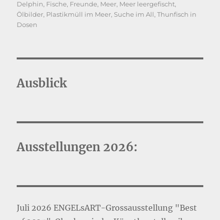
Delphin
,
Fische
,
Freunde
,
Meer
,
Meer leergefischt
,
Ölbilder
,
Plastikmüll im Meer
,
Suche im All
,
Thunfisch in
Dosen
Ausblick
Ausstellungen 2026:
Juli 2026 ENGELsART-Grossausstellung "Best