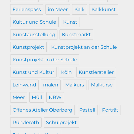
Ferienspass
im Meer
Kalk
Kalkkunst
Kultur und Schule
Kunst
Kunstausstellung
Kunstmarkt
Kunstprojekt
Kunstprojekt an der Schule
Kunstprojekt in der Schule
Kunst und Kultur
Köln
Künstleratelier
Leinwand
malen
Malkurs
Malkurse
Meer
Müll
NRW
Offenes Atelier Oberberg
Pastell
Porträt
Ründeroth
Schulprojekt