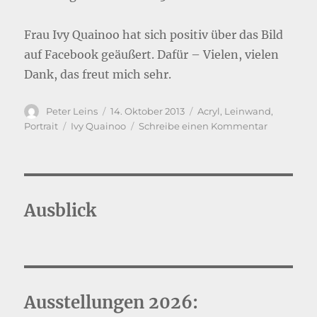
Frau Ivy Quainoo hat sich positiv über das Bild
auf Facebook geäußert. Dafür – Vielen, vielen
Dank, das freut mich sehr.
Autor
Veröffentlicht
Kategorien
Peter Leins
14. Oktober 2013
Acryl
,
Leinwand
,
am
Schlagwörter
zu
Portrait
Ivy Quainoo
Schreibe einen Kommentar
Portrait
Ivy
Quainoo
Ausblick
Ausstellungen 2026: