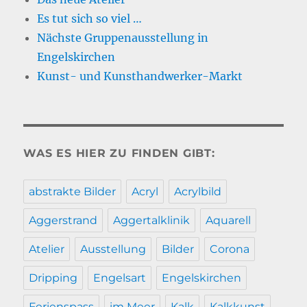
Es tut sich so viel …
Nächste Gruppenausstellung in
Engelskirchen
Kunst- und Kunsthandwerker-Markt
WAS ES HIER ZU FINDEN GIBT:
abstrakte Bilder
Acryl
Acrylbild
Aggerstrand
Aggertalklinik
Aquarell
Atelier
Ausstellung
Bilder
Corona
Dripping
Engelsart
Engelskirchen
Ferienspass
im Meer
Kalk
Kalkkunst