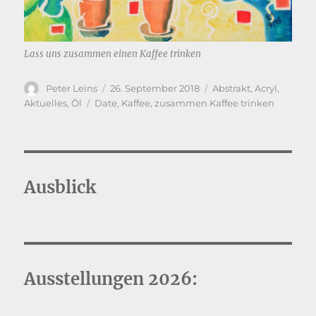
Lass uns zusammen einen Kaffee trinken
Autor
Veröffentlicht
Kategorien
Peter Leins
26. September 2018
Abstrakt
,
Acryl
,
am
Schlagwörter
Aktuelles
,
Öl
Date
,
Kaffee
,
zusammen Kaffee trinken
Ausblick
Ausstellungen 2026: