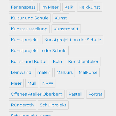
Ferienspass
im Meer
Kalk
Kalkkunst
Kultur und Schule
Kunst
Kunstausstellung
Kunstmarkt
Kunstprojekt
Kunstprojekt an der Schule
Kunstprojekt in der Schule
Kunst und Kultur
Köln
Künstleratelier
Leinwand
malen
Malkurs
Malkurse
Meer
Müll
NRW
Offenes Atelier Oberberg
Pastell
Porträt
Ründeroth
Schulprojekt
Schulprojekt Kunst