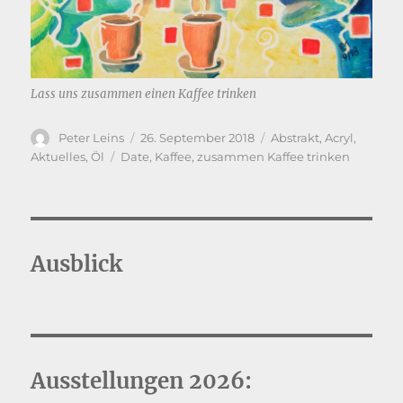
Lass uns zusammen einen Kaffee trinken
Autor
Veröffentlicht
Kategorien
Peter Leins
26. September 2018
Abstrakt
,
Acryl
,
am
Schlagwörter
Aktuelles
,
Öl
Date
,
Kaffee
,
zusammen Kaffee trinken
Ausblick
Ausstellungen 2026: