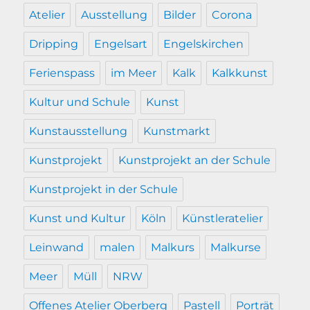
Atelier
Ausstellung
Bilder
Corona
Dripping
Engelsart
Engelskirchen
Ferienspass
im Meer
Kalk
Kalkkunst
Kultur und Schule
Kunst
Kunstausstellung
Kunstmarkt
Kunstprojekt
Kunstprojekt an der Schule
Kunstprojekt in der Schule
Kunst und Kultur
Köln
Künstleratelier
Leinwand
malen
Malkurs
Malkurse
Meer
Müll
NRW
Offenes Atelier Oberberg
Pastell
Porträt