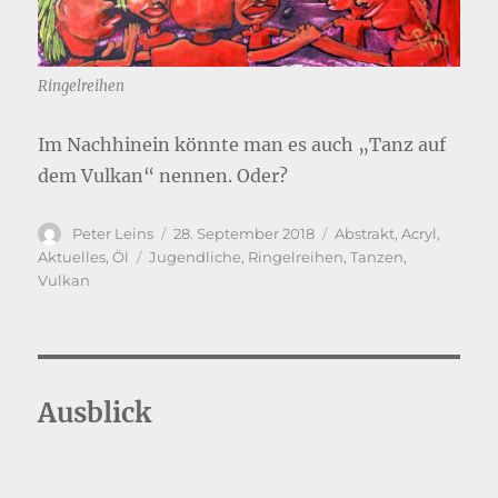
Ringelreihen
Im Nachhinein könnte man es auch „Tanz auf
dem Vulkan“ nennen. Oder?
Autor
Veröffentlicht
Kategorien
Peter Leins
28. September 2018
Abstrakt
,
Acryl
,
am
Schlagwörter
Aktuelles
,
Öl
Jugendliche
,
Ringelreihen
,
Tanzen
,
Vulkan
Ausblick