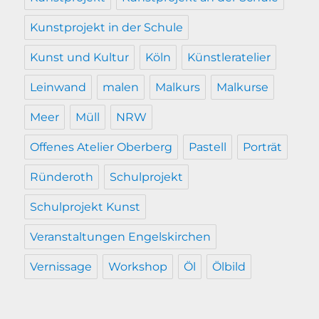
Kunstprojekt in der Schule
Kunst und Kultur
Köln
Künstleratelier
Leinwand
malen
Malkurs
Malkurse
Meer
Müll
NRW
Offenes Atelier Oberberg
Pastell
Porträt
Ründeroth
Schulprojekt
Schulprojekt Kunst
Veranstaltungen Engelskirchen
Vernissage
Workshop
Öl
Ölbild