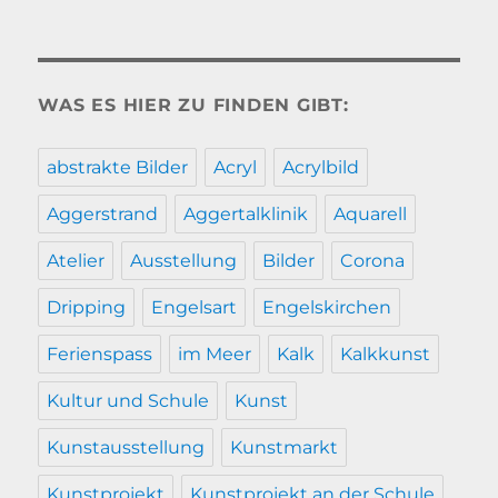
WAS ES HIER ZU FINDEN GIBT:
abstrakte Bilder
Acryl
Acrylbild
Aggerstrand
Aggertalklinik
Aquarell
Atelier
Ausstellung
Bilder
Corona
Dripping
Engelsart
Engelskirchen
Ferienspass
im Meer
Kalk
Kalkkunst
Kultur und Schule
Kunst
Kunstausstellung
Kunstmarkt
Kunstprojekt
Kunstprojekt an der Schule