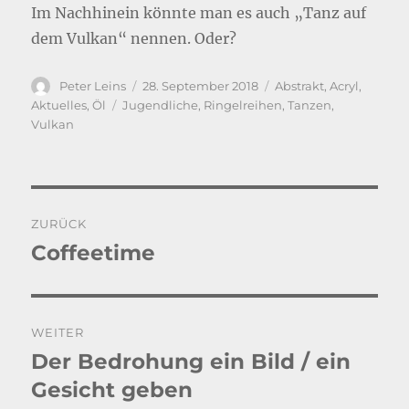
Im Nachhinein könnte man es auch „Tanz auf
dem Vulkan“ nennen. Oder?
Autor
Veröffentlicht
Kategorien
Peter Leins
28. September 2018
Abstrakt
,
Acryl
,
am
Schlagwörter
Aktuelles
,
Öl
Jugendliche
,
Ringelreihen
,
Tanzen
,
Vulkan
Beitragsnavigation
ZURÜCK
Coffeetime
Vorheriger
Beitrag:
WEITER
Der Bedrohung ein Bild / ein
Nächster
Beitrag:
Gesicht geben