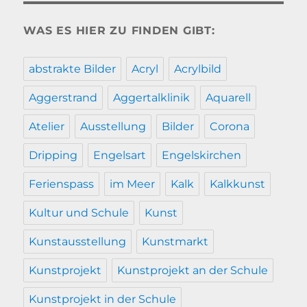
WAS ES HIER ZU FINDEN GIBT:
abstrakte Bilder
Acryl
Acrylbild
Aggerstrand
Aggertalklinik
Aquarell
Atelier
Ausstellung
Bilder
Corona
Dripping
Engelsart
Engelskirchen
Ferienspass
im Meer
Kalk
Kalkkunst
Kultur und Schule
Kunst
Kunstausstellung
Kunstmarkt
Kunstprojekt
Kunstprojekt an der Schule
Kunstprojekt in der Schule