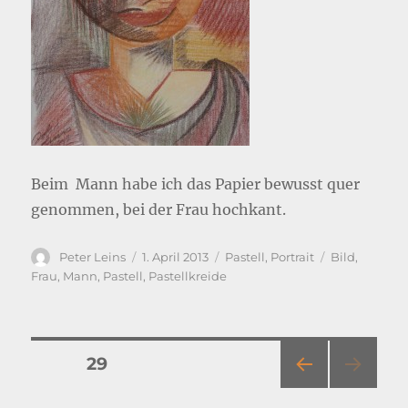
Beim Mann habe ich das Papier bewusst quer
genommen, bei der Frau hochkant.
Autor
Veröffentlicht
Kategorien
Schlagwörte
Peter Leins
1. April 2013
Pastell
,
Portrait
Bild
,
am
Frau
,
Mann
,
Pastell
,
Pastellkreide
Beitragsnavigation
SEITE
29
VOR