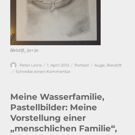
Bleistift, 30×30
Autor
Veröffentlicht
Kategorien
Schlagwörter
Peter Leins
1. April 2013
Portrait
Auge
,
Bleistift
am
zu
Schreibe einen Kommentar
Möglichst
realistisches
Auge
Meine Wasserfamilie,
mit
Bleistift
Pastellbilder: Meine
gezeichnet
Vorstellung einer
„menschlichen Familie“,