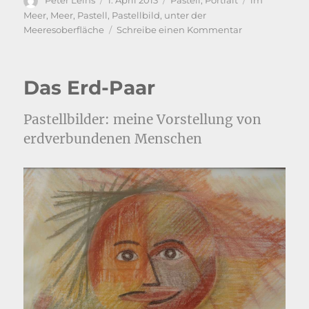
Peter Leins
1. April 2013
Pastell
,
Portrait
im
am
Meer
,
Meer
,
Pastell
,
Pastellbild
,
unter der
zu
Meeresoberfläche
Schreibe einen Kommentar
Meine
Wasserfamilie,
Pastellbilder:
Das Erd-Paar
Meine
Vorstellung
einer
Pastellbilder: meine Vorstellung von
„menschliche
erdverbundenen Menschen
Familie“,
die
unter
der
Meeresoberflä
lebt.