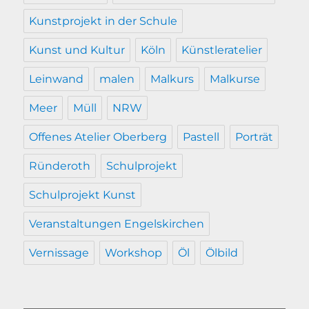
Kunstprojekt in der Schule
Kunst und Kultur
Köln
Künstleratelier
Leinwand
malen
Malkurs
Malkurse
Meer
Müll
NRW
Offenes Atelier Oberberg
Pastell
Porträt
Ründeroth
Schulprojekt
Schulprojekt Kunst
Veranstaltungen Engelskirchen
Vernissage
Workshop
Öl
Ölbild