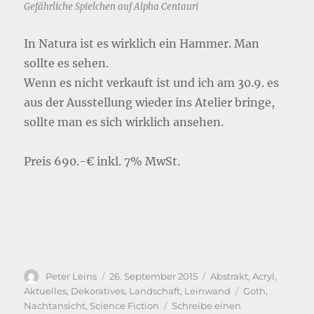
Gefährliche Spielchen auf Alpha Centauri
In Natura ist es wirklich ein Hammer. Man
sollte es sehen.
Wenn es nicht verkauft ist und ich am 30.9. es
aus der Ausstellung wieder ins Atelier bringe,
sollte man es sich wirklich ansehen.
Preis 690.-€ inkl. 7% MwSt.
Autor
Veröffentlicht
Kategorien
Peter Leins
26. September 2015
Abstrakt
,
Acryl
,
am
Schlagwörter
Aktuelles
,
Dekoratives
,
Landschaft
,
Leinwand
Goth
,
Nachtansicht
,
Science Fiction
Schreibe einen