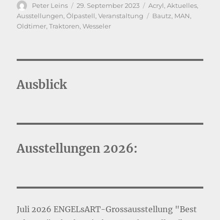
Autor
Veröffentlicht
Kategorien
Peter Leins
29. September 2023
Acryl
,
Aktuelles
,
am
Schlagwörter
Ausstellungen
,
Ölpastell
,
Veranstaltung
Bautz
,
MAN
,
Oldtimer
,
Traktoren
,
Wesseler
Ausblick
Ausstellungen 2026:
Juli 2026 ENGELsART-Grossausstellung "Best