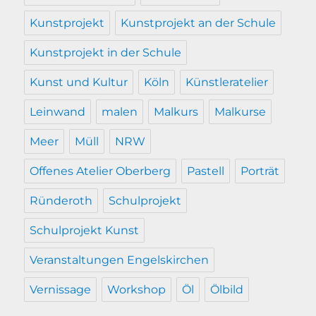
Kunstprojekt
Kunstprojekt an der Schule
Kunstprojekt in der Schule
Kunst und Kultur
Köln
Künstleratelier
Leinwand
malen
Malkurs
Malkurse
Meer
Müll
NRW
Offenes Atelier Oberberg
Pastell
Porträt
Ründeroth
Schulprojekt
Schulprojekt Kunst
Veranstaltungen Engelskirchen
Vernissage
Workshop
Öl
Ölbild