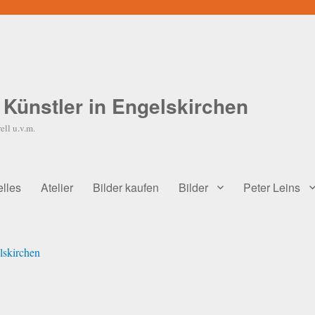
, Künstler in Engelskirchen
ell u.v.m.
elles
Atelier
Bilder kaufen
Bilder
Peter Leins