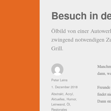
Besuch in de
Ölbild von einer Autowerk
zwingend notwendigen Zu
Grill.
Manchmal
dann, we
Autor
Peter Leins
Veröffentlicht
1. Dezember 2018
Freunde 
am
Kategorien
Abstrakt
,
Acryl
,
findet ni
Aktuelles
,
Humor
,
Dann steh
Leinwand
,
Öl
,
Regionales