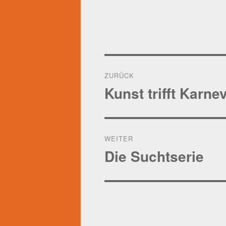
Beitragsnavigation
ZURÜCK
Kunst trifft Karne
Vorheriger
Beitrag:
WEITER
Die Suchtserie
Nächster
Beitrag: