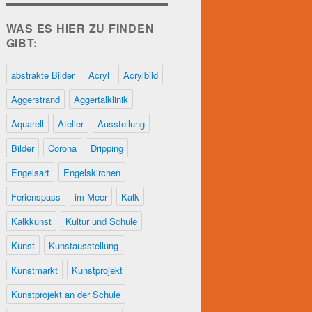
WAS ES HIER ZU FINDEN
GIBT:
abstrakte Bilder
Acryl
Acrylbild
Aggerstrand
Aggertalklinik
Aquarell
Atelier
Ausstellung
Bilder
Corona
Dripping
Engelsart
Engelskirchen
Ferienspass
im Meer
Kalk
Kalkkunst
Kultur und Schule
Kunst
Kunstausstellung
Kunstmarkt
Kunstprojekt
Kunstprojekt an der Schule