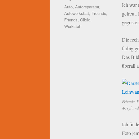
Ich war 
Schlagwörter
Auto
,
Autoreparatur
,
Autowerkstatt
,
Freunde
,
gefreut.
Friends
,
Ölbild
,
gegossen
Werkstatt
Die rech
farbig g
Das Bild
überall 
Friends, 
ACryl und
Ich find
Foto jem