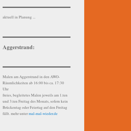
aktuell in Planung ...
Aggerstrand:
Malen am Aggerstrand in den AWO-
Räumlichkeiten ab 16:00 bis ca. 17:30
Uhr
freies, begleitetes Malen jeweils am 1.ten
und 3.ten Freitag des Monats, sofern kein
Brückentag oder Feiertag auf den Freitag
fällt. mehr unter
mal-mal-wie
d
er.de