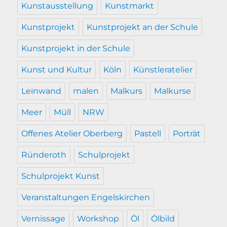
Kunstausstellung
Kunstmarkt
Kunstprojekt
Kunstprojekt an der Schule
Kunstprojekt in der Schule
Kunst und Kultur
Köln
Künstleratelier
Leinwand
malen
Malkurs
Malkurse
Meer
Müll
NRW
Offenes Atelier Oberberg
Pastell
Porträt
Ründeroth
Schulprojekt
Schulprojekt Kunst
Veranstaltungen Engelskirchen
Vernissage
Workshop
Öl
Ölbild