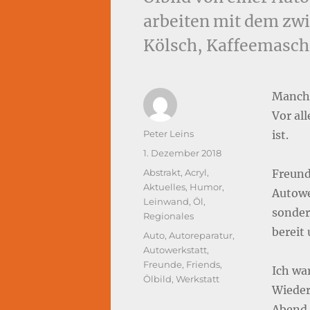
arbeiten mit dem zw
Kölsch, Kaffeemaschi
Manchm
Vor al
Autor
Peter Leins
ist.
Veröffentlicht
1. Dezember 2018
am
Kategorien
Abstrakt
,
Acryl
,
Freund
Aktuelles
,
Humor
,
Autower
Leinwand
,
Öl
,
sonder
Regionales
bereit 
Schlagwörter
Auto
,
Autoreparatur
,
Autowerkstatt
,
Freunde
,
Friends
,
Ich wa
Ölbild
,
Werkstatt
Wieder
Abend 