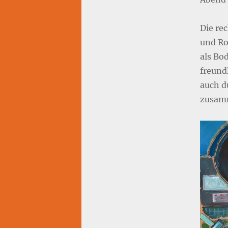
Die re
und Rol
als Bod
freund
auch d
zusam