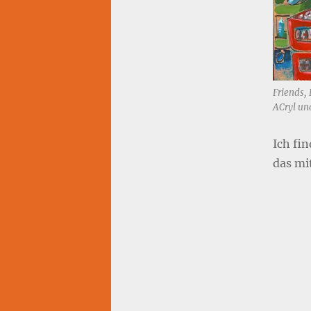
Friends,
ACryl un
Ich fi
das mi