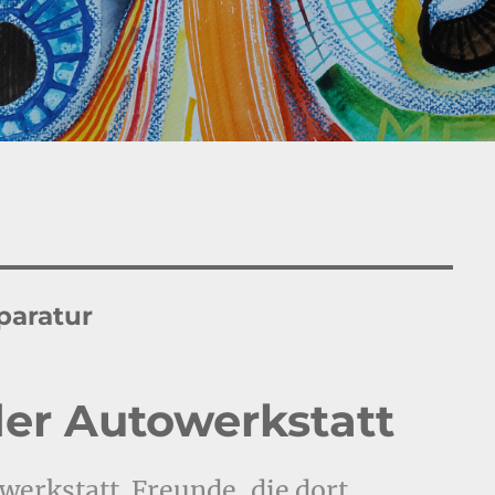
paratur
der Autowerkstatt
werkstatt. Freunde, die dort